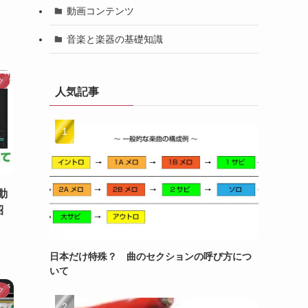
動画コンテンツ
音楽と楽器の基礎知識
ク
人気記事
動
紹
日本だけ特殊？ 曲のセクションの呼び方につ
いて
ク