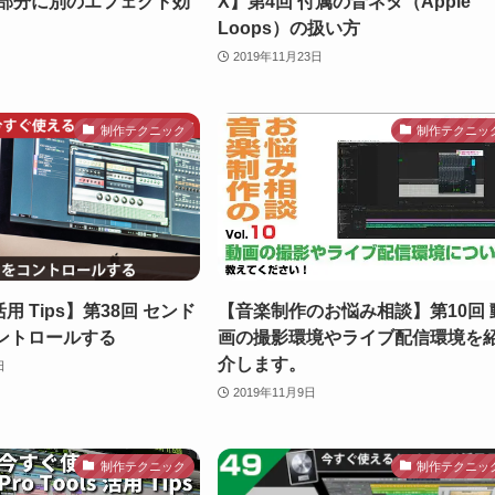
一部分に別のエフェクト効
X】第4回 付属の音ネタ（Apple
Loops）の扱い方
2019年11月23日
制作テクニック
制作テクニッ
活用 Tips】第38回 センド
【音楽制作のお悩み相談】第10回 
コントロールする
画の撮影環境やライブ配信環境を
介します。
日
2019年11月9日
制作テクニック
制作テクニッ