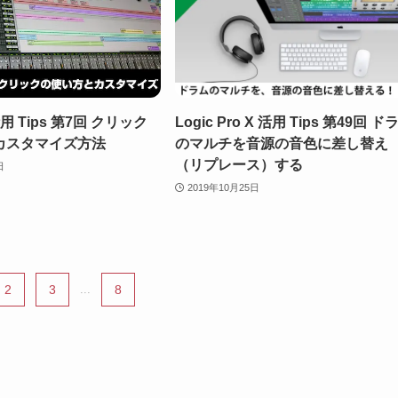
 活用 Tips 第7回 クリック
Logic Pro X 活用 Tips 第49回 ド
カスタマイズ方法
のマルチを音源の音色に差し替え
（リプレース）する
日
2019年10月25日
2
3
...
8