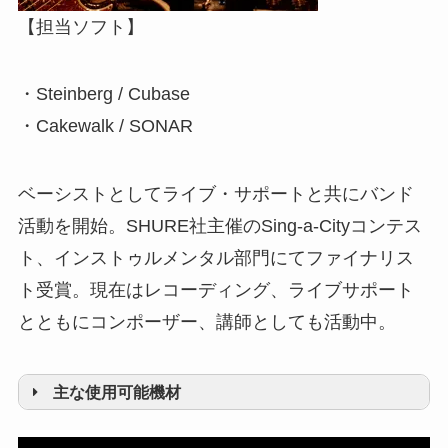
【担当ソフト】
・ADAM / S1X
・JVC / EX-AR3
■マスター・レコーダー
・Steinberg / Cubase
・TASCAM / DA-3000
・Cakewalk / SONAR
■ハードウェア音源
・Yamaha / MOTIF XS
ベーシストとしてライブ・サポートと共にバンド
・Roland / INTEGRA-7
活動を開始。SHURE社主催のSing-a-Cityコンテス
…and more
ト、インストゥルメンタル部門にてファイナリス
ト受賞。現在はレコーディング、ライブサポート
とともにコンポーザー、講師としても活動中。
主な使用可能機材