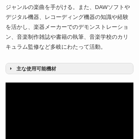
ジャンルの楽曲を手がける。また、DAWソフトや
デジタル機器、レコーディング機器の知識や経験
を活かし、楽器メーカーでのデモンストレーショ
ン、音楽制作雑誌や書籍の執筆、音楽学校のカリ
キュラム監修など多岐にわたって活動。
主な使用可能機材
■DAWソフト
・Apple / Logic Pro
・Apple / GarageBand
・Avid / Pro Tools
・Cakewalk / SONAR
・PreSonus / StudioOne3
・Steinberg / Cubase LE