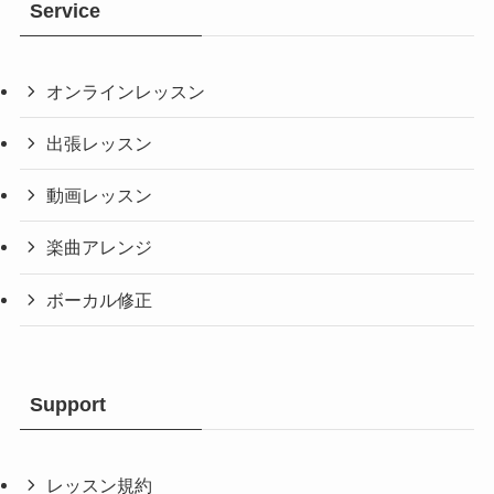
・Solid state logic / Nucleus
Service
■モニター・スピーカー
・Dynaudio / BM5A
オンラインレッスン
■ハードウェア音源
出張レッスン
・Roland / RD-600
動画レッスン
楽曲アレンジ
ボーカル修正
Support
レッスン規約