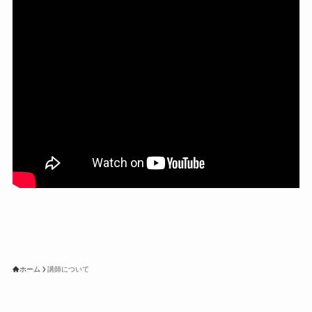
■DAWソフト
・Steinberg / Cubase (Win)
・Cakewalk / SONAR
■コンピューター
・Windows(Win7)
■オーディオ・インターフェイス
ホーム
講師について
・RME / Fireface800