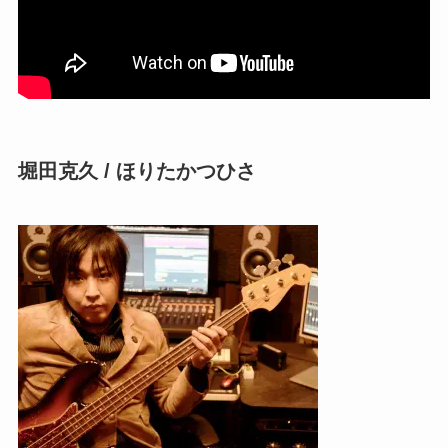
■ユーティリティー
・VIENNA / VIENNA ENSEMBLE PRO 7
■コンピューター
・iMac(OS10.13)
・MacBook Pro(OS10.14)
堀田克久 / ほりたかつひさ
・Windows(Win10)
■オーディオ・インターフェイス
・RME / HDSPe RayDAT
・Apogee / Symphony I/O
・Apogee / Duet
・Roland / OCTA-CAPTURE
・TASCAM / US-2×2
…and more
■モニター・スピーカー