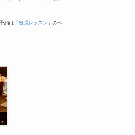
予約は「
出張レッスン
」のペ