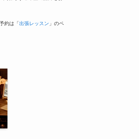
予約は「
出張レッスン
」のペ