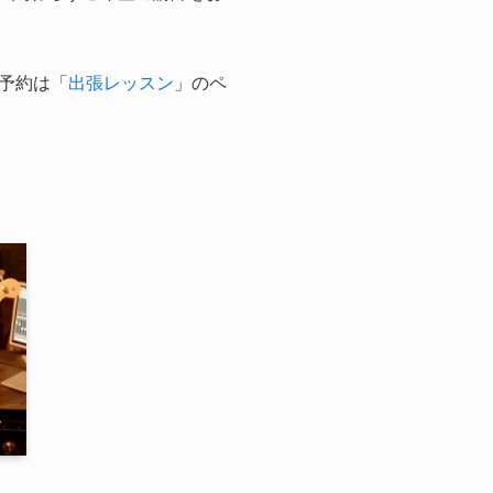
予約は「
出張レッスン
」のペ