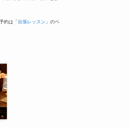
予約は「
出張レッスン
」のペ