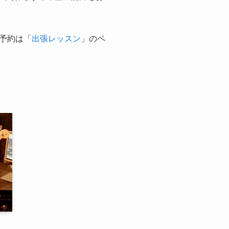
予約は「
出張レッスン
」のペ