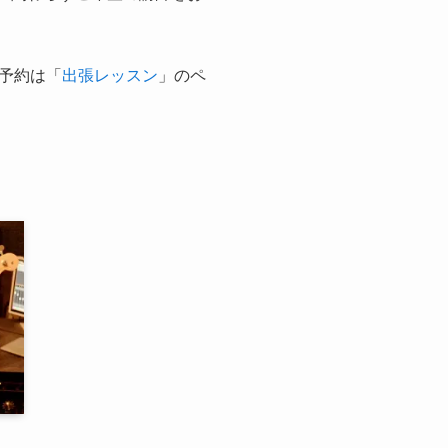
予約は「
出張レッスン
」のペ