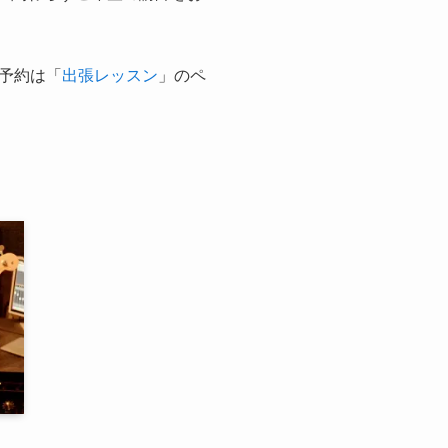
予約は「
出張レッスン
」のペ