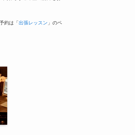
予約は「
出張レッスン
」のペ