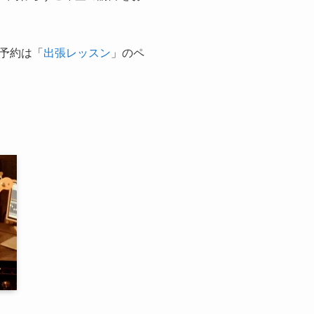
予約は「
出張レッスン
」のペ