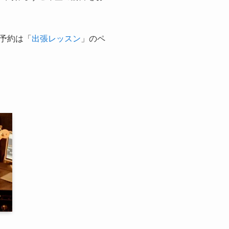
予約は「
出張レッスン
」のペ