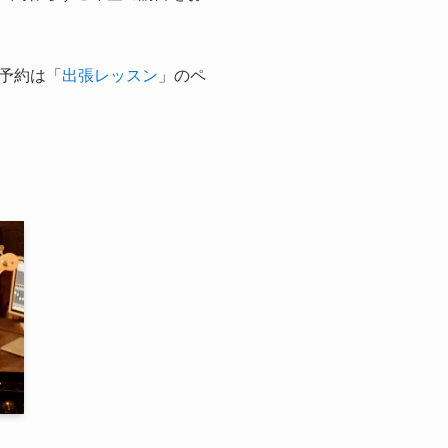
予約は「
出張レッスン
」のペ