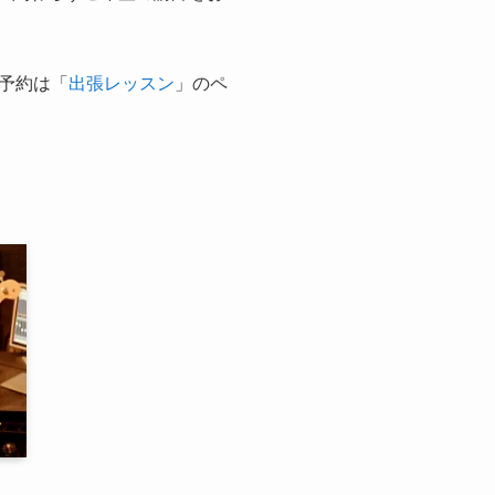
予約は「
出張レッスン
」のペ