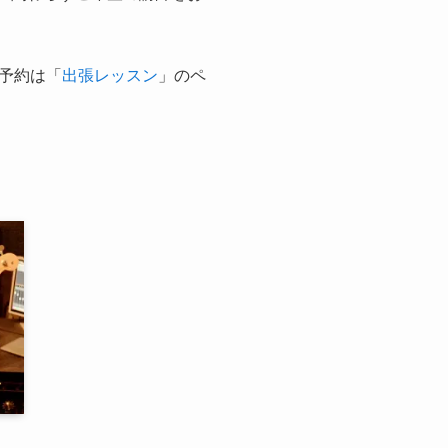
予約は「
出張レッスン
」のペ