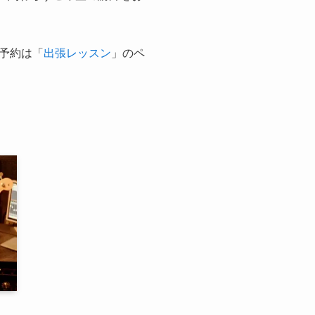
予約は「
出張レッスン
」のペ