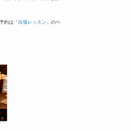
予約は「
出張レッスン
」のペ