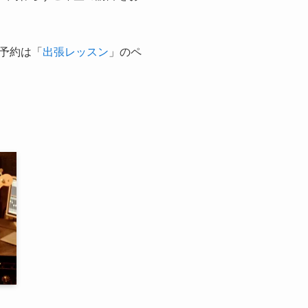
予約は「
出張レッスン
」のペ