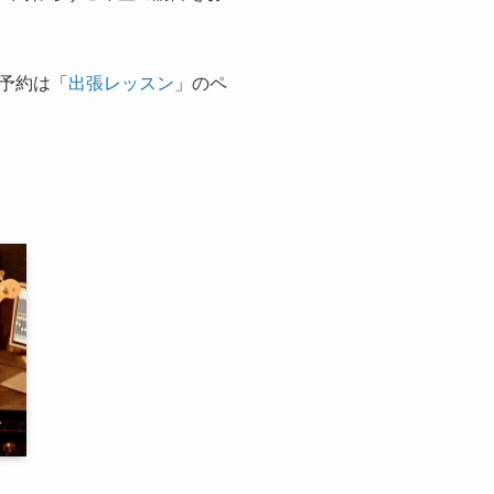
予約は「
出張レッスン
」のペ