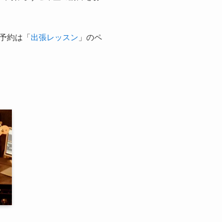
予約は「
出張レッスン
」のペ