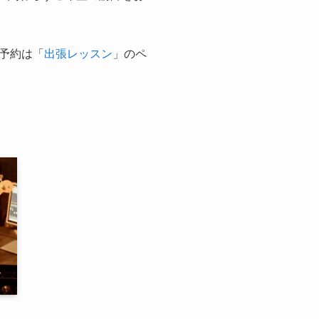
予約は「
出張レッスン
」のペ