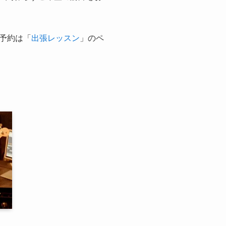
予約は「
出張レッスン
」のペ